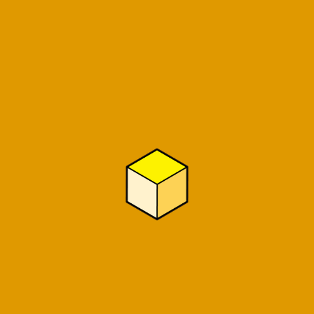
エムエスメディカル紹介センター様
シーガルSmile訪問看護なかやま様
株式会社SHUFFLE WORKS様
株式会社Fantasia様
ファンタジア事業所様
FORCE BEHIND株式会社様
株式会社カナエルホーム様
株式会社石の葵家様
株式会社ANFINI様
浜松のエアコン屋さん様
ミレニア弁理士法人様
minerva不動産様
ブロッサムジュニア相模原上溝教室様
株式会社Ensembleplus様
株式会社安立製作所様