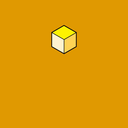
本社情報
〒260-0012
千葉市中央区本町3丁目6-10メイプルハウス101号室
営業：10：00～20：00［土・日・祝日除く］
JR千葉駅西口 徒歩20分 / 外房線・内房線 本千葉駅 徒歩10
分
神奈川営業所
〒222-0033
神奈川県横浜市港北区新横浜1丁目26-14
埼玉営業所