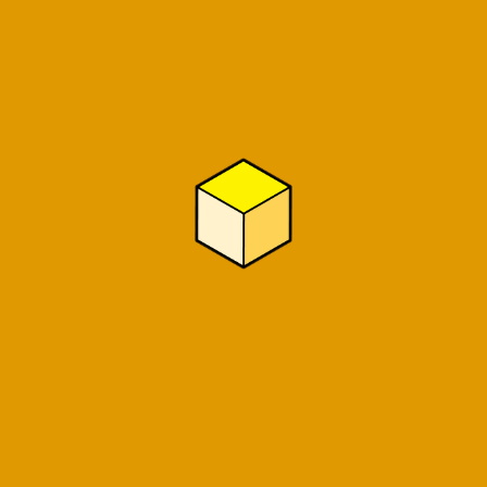
ファンタジア事業所様
FORCE BEHIND株式会社様
株式会社カナエルホーム様
株式会社石の葵家様
株式会社ANFINI様
浜松のエアコン屋さん様
ミレニア弁理士法人様
minerva不動産様
ブロッサムジュニア相模原上溝教室様
株式会社Ensembleplus様
株式会社安立製作所様
サンフロンティア不動産株式会社様
障がい者グループホーム プルメリア様
渡辺けんいち後援会事務所様
あまね母子訪問看護ステーション様