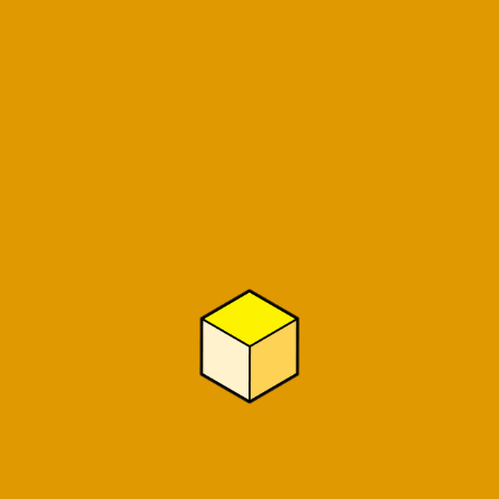
ブロッサムジュニア相模原上溝教室様
株式会社Ensembleplus様
株式会社安立製作所様
サンフロンティア不動産株式会社様
障がい者グループホーム プルメリア様
渡辺けんいち後援会事務所様
あまね母子訪問看護ステーション様
合同会社ARIシステム様
放課後デイサービス ビーミング様
花屋丹澤様
合同会社八月様
ORU Corporation様
KIZUNA協同組合様
Galerie Claude in ebina様
よこはま教育相談センター様